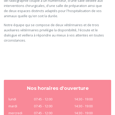
de radiographie couplé à un numériseur, d'une salle dédiée aux
interventions chirurgicales, d'une salle de préparation ainsi que
de deux espaces distincts adaptés pour l'hospitalisation de vos
animaux quelle qu'en soit la durée.
Notre équipe qui se compose de deux vétérinaires et de trois
auxiliaires vétérinaires privilégie la disponibilité, l'écoute et le
dialogue et veillera à répondre au mieux à vos attentes en toutes
circonstances.
Nos horaires d'ouverture
lundi
07:45 - 12:00
14:30 - 19:00
mardi
07:45 - 12:00
14:30 - 19:00
mercredi
07:45 - 12:00
14:30 - 19:00